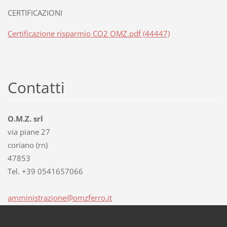
CERTIFICAZIONI
Certificazione risparmio CO2 OMZ.pdf (44447)
Contatti
O.M.Z. srl
via piane 27
coriano (rn)
47853
Tel. +39 0541657066
amminist
razione@
omzferro
.it