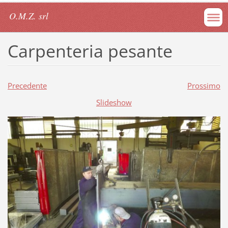
O.M.Z. srl
Carpenteria pesante
Precedente
Prossimo
Slideshow