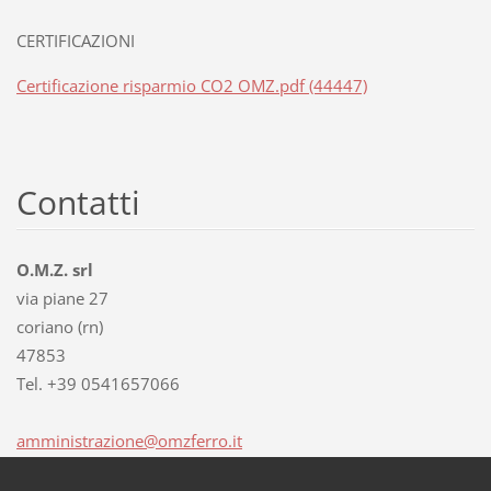
CERTIFICAZIONI
Certificazione risparmio CO2 OMZ.pdf (44447)
Contatti
O.M.Z. srl
via piane 27
coriano (rn)
47853
Tel. +39 0541657066
amminist
razione@
omzferro
.it