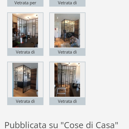
Vetrata per
Vetrata di
separazione
separazione
ambienti in ferro
ambienti in ferro
con porta
con porta
Vetrata di
Vetrata di
separazione
separazione
ambienti con
ambienti in ferro
porta in ferro
con porta
Vetrata di
Vetrata di
separazione
separazione
ambienti in ferro
ambienti con
Pubblicata su "Cose di Casa"
con porta
porta