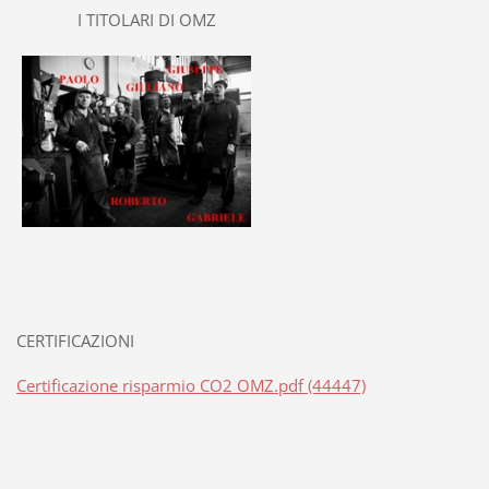
I TITOLARI DI OMZ
cancello
scorrevole a 2
ante
CERTIFICAZIONI
Certificazione risparmio CO2 OMZ.pdf (44447)